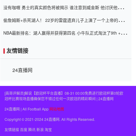
道歉
没有咖喱 勇士的真实颜色将被揭示 谁注意到威金斯 他讨厌他的老
老板
偷詹姆斯+杀死湖人！ 22岁的雷霆遗弃儿子上演了一个上帝的剧
本：疯狂的反击争夺1亿元人民币的合同
NBA最新排名：湖人赢得并获得第四名 小牛队正式淘汰了9th + 76
人
友情链接
24直播网
[高哥评解员]解说【欧冠杯平台直播】08-31 00:00免费进行欧冠杯第0轮欧
冠杯比赛现场直播确保您不错过任何一次欧冠的精彩瞬间 | 24直播网
24直播网 | All Football App
网站地图
Copyright © 2021-2024 24直播网. All Rights Reserved.
友情链接
百度
腾讯
新浪
淘宝