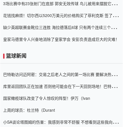
3场比赛中有23张射门在底部 郭安无效传球 鸟儿被用来摆脱它
Setien痴迷于三名后卫
花钱找麻烦！切尔西以5200万美元的价格购买了菲利克斯 签了7年
并在半年内租了夏窗口
缺少英超联赛金靴位三连胜 海拉德落后6球 只有两个连续三个连续
三靴
皇家马德里令人兴奋地消除了皇家学会 安彭负责造成巨大的灾难！
篮球新闻
巴特勒访问迈阿密：交易之后老人之间的第一场比赛 要解决热情的
怨恨
库里返回团队正在加速 否则他可能会在下一天回到场地！巴特勒迈
阿密的纸牌游戏引起了人们的关注
国家橄榄球队改变了令人惊叹的阵型！伊万（Ivan
上周的球员：杜兰特（Durant
小SA谈论塔图姆的伤害：我感到非常不舒服 不想看到这些我向他