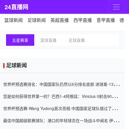
24直播网
篮球新闻
足球新闻
英超直播
西甲直播
意甲直播
德甲
五星赛事
篮球直播
足球直播
足球新闻
世界杯预选赛排名：中国国家队仍然以6分排名底部 进球差-13令人
震惊
您是如何获得世界第一的？巴西1-4阿根廷：Vinicius 0射击90分钟
内
世界杯预选赛-Wang Yudong首次亮相 中国国家足球队错过了世界
杯0-2
最佳中国超级联赛球队：港口的年轻球员在一场战斗中闻名 伊万放
弃了泰桑（Taishan）